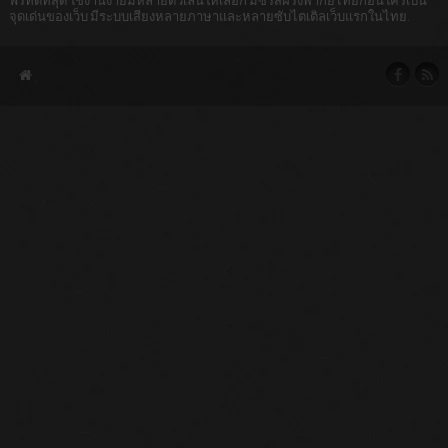
ฟรีที่ดีที่สุด ใช้งานง่ายมีหลายตัวเล่นให้เลือก มีซีรีส์ฝรั่งพากย์ไทยก่อนใครเป็น
จุดเด่นของเว็บ มีระบบเสียงหลายภาษาและหลายซับไตเติลเว็บแรกในไทย.