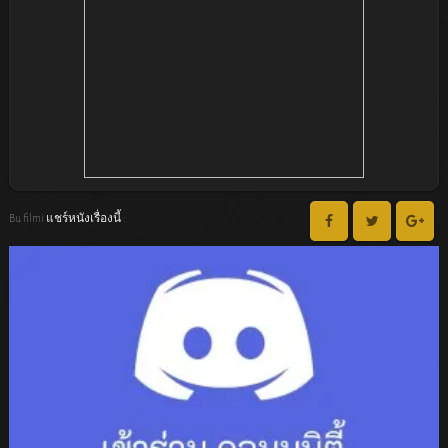
Bu filmi แชร์หนังเรื่องนี้ :