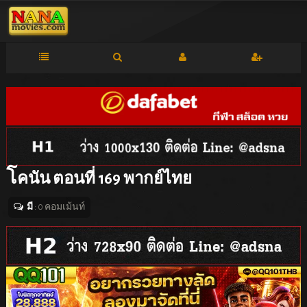
โ
คนัน ตอนที่ 169 พากย์ไทย
มี
: 0 คอมเม้นท์