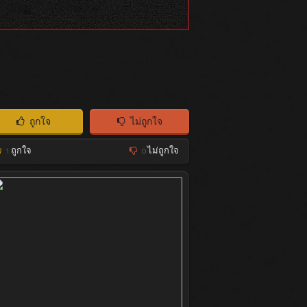
ถูกใจ
ไม่ถูกใจ
1
ถูกใจ
0
ไม่ถูกใจ