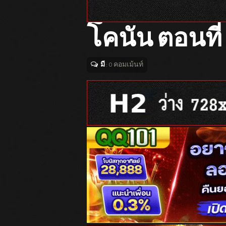
โ
คนัน ตอนที่
มี
: 0 คอมเม้นท์