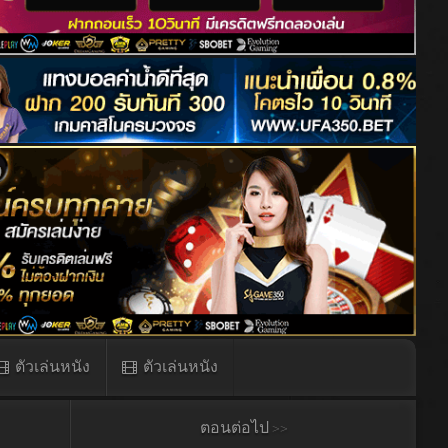
ตัวเล่นหนัง
ตัวเล่นหนัง
ตอนต่อไป >>