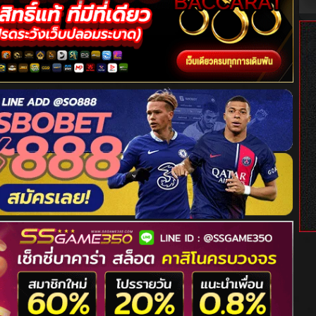
5
6
7
8
9
1