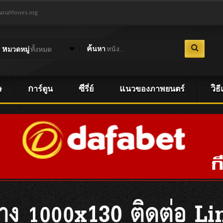
NanaMovies.org
ค้นหา
หนัง...
หมวดหมู่
ทั้งหมด
ษ
การ์ตูน
ซีรี่ย์
แนวของภาพยนตร์
วิ