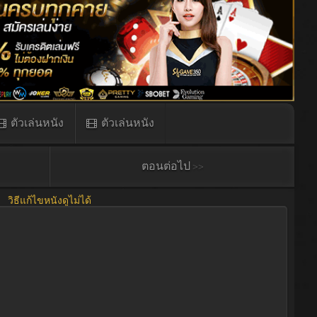
ตัวเล่นหนัง
ตัวเล่นหนัง
ตอนต่อไป >>
วิธีแก้ไขหนังดูไม่ได้