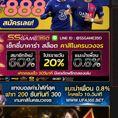
5
6
7
8
9
1