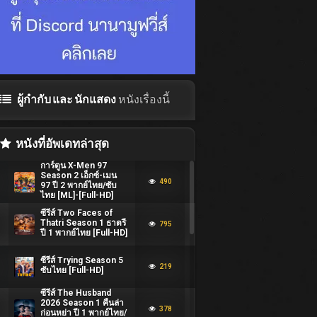
ผู้กำกับ และ นักแสดง
หนังเรื่องนี้
หนังที่อัพเดทล่าสุด
การ์ตูน X-Men 97
Season 2 เอ็กซ์-เมน
490
97 ปี 2 พากย์ไทย/ซับ
ไทย [ML]-[Full-HD]
ซีรีส์ Two Faces of
Thatri Season 1 ธาตรี
795
ปี 1 พากย์ไทย [Full-HD]
ซีรีส์ Trying Season 5
219
ซับไทย [Full-HD]
ซีรีส์ The Husband
2026 Season 1 คืนล่า
378
ก่อนหย่า ปี 1 พากย์ไทย/