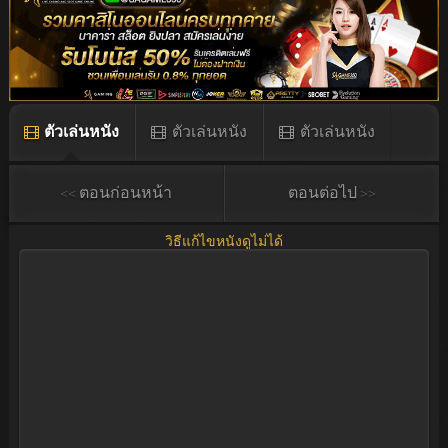
ตัวเล่นหนัง
ตัวเล่นหนัง
ตัวเล่นหนัง
ตัวเล่นหนัง
<< ตอนก่อนหน้า
ตอนต่อไป >>
วิธีแก้ไขหนังดูไม่ได้