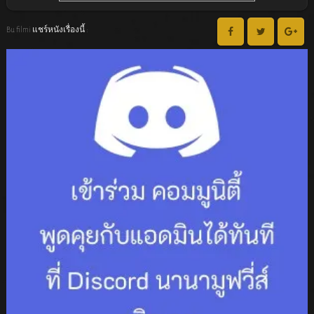
Bu filmi แชร์หนังเรื่องนี้ :