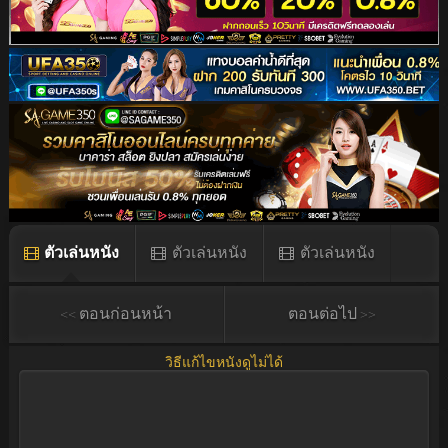
ตัวเล่นหนัง
ตัวเล่นหนัง
ตัวเล่นหนัง
ตัวเล่นหนัง
<< ตอนก่อนหน้า
ตอนต่อไป >>
วิธีแก้ไขหนังดูไม่ได้