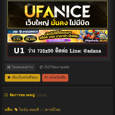
โหมดแสงสว่าง
เก็บไว้ชมภายหลัง
เพิ่มเป็นหนังที่ชอบ
แจ้งหนังเสีย
จัดการหมวดหมู่:
Episode
แท็ก:
โคนัน ตอนที่ 223 พากย์ไทย