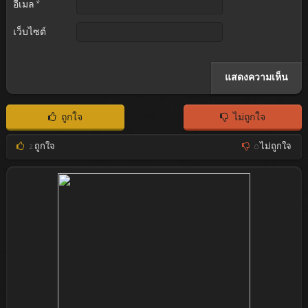
อีเมล
*
เว็บไซต์
ถูกใจ
ไม่ถูกใจ
2
ถูกใจ
0
ไม่ถูกใจ