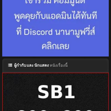
ผู้กำกับ และ นักแสดง
หนังเรื่องนี้