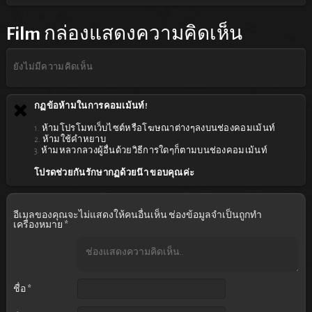
Film
กล่องแสดงความคิดเห็น
ยังไม่มีความคิดเห็น
กฏข้อห้ามในการคอมเม้นท์!
1. ห้ามโปรโมทเว็บไซต์หรือโฆษณาต่างๆลงบนช่องคอมเม้นท์
2. ห้ามใช้คำหยาบ
3. ห้ามหลวกลวงผู้อื่นด้วยวิธีการใดๆก็ตามบนช่องคอมเม้นท์
โปรดช่วยกันรักษากฏด้วยน๊า ขอบคุณค่ะ
อีเมลของคุณจะไม่แสดงให้คนอื่นเห็น
ช่องข้อมูลจำเป็นถูกทำ
เครื่องหมาย
*
ชื่อ
*