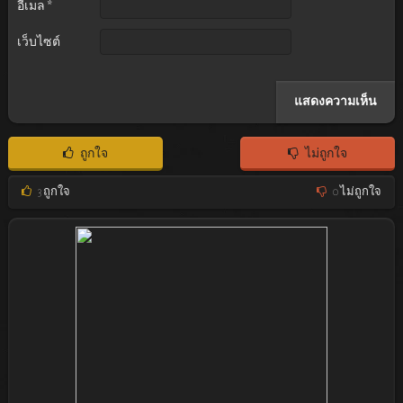
อีเมล
*
เว็บไซต์
ถูกใจ
ไม่ถูกใจ
3
ถูกใจ
0
ไม่ถูกใจ