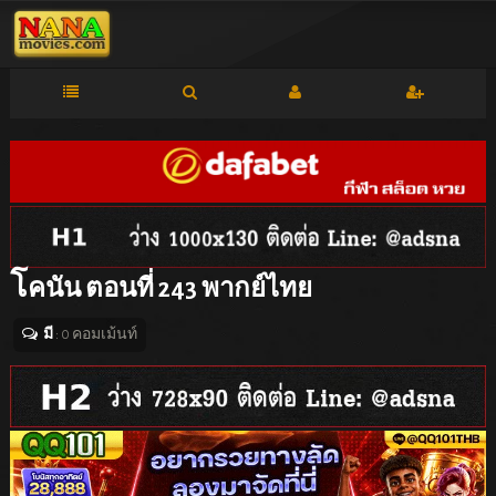
โ
คนัน ตอนที่ 243 พากย์ไทย
มี
: 0 คอมเม้นท์