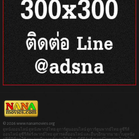
© 2026 www.nanamovies.org
ดูหนังออนไลน์ ดูหนังพากย์ไทย ดูการ์ตูนออนไลน์ ดูการ์ตูนพากย์ไทย ดูซีรีส์
ออนไลน์ ดูซีรีส์ฝรั่งพากย์ไทย ดูสารคดีออนไลน์ และอื่นๆอีกมากมาย เว็บดูหนัง