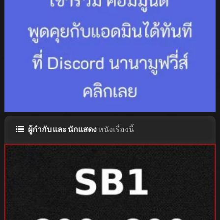
ผู้กำกับ และ นักแสดง
หนังเรื่องนี้