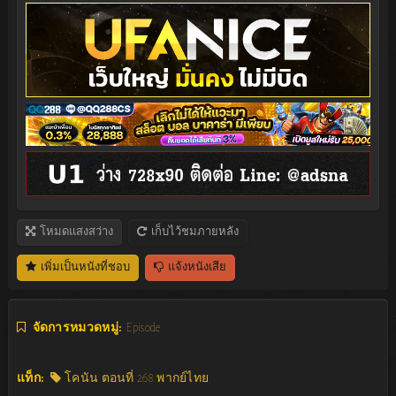
โหมดแสงสว่าง
เก็บไว้ชมภายหลัง
เพิ่มเป็นหนังที่ชอบ
แจ้งหนังเสีย
จัดการหมวดหมู่:
Episode
แท็ก:
โคนัน ตอนที่ 268 พากย์ไทย