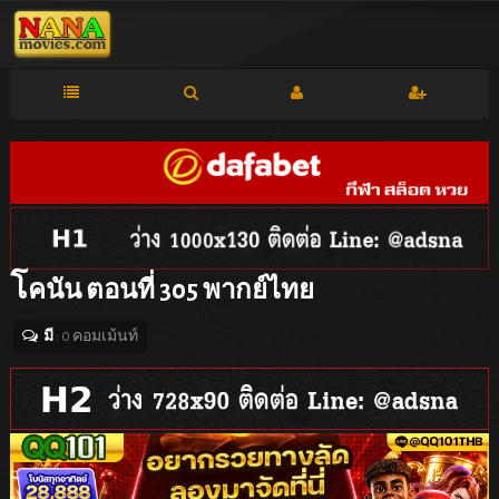
โ
คนัน ตอนที่ 305 พากย์ไทย
มี
: 0 คอมเม้นท์