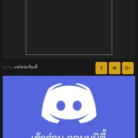
Bu filmi แชร์หนังเรื่องนี้ :