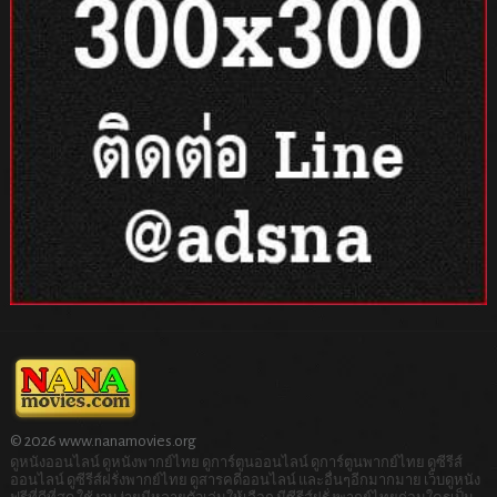
© 2026 www.nanamovies.org
ดูหนังออนไลน์ ดูหนังพากย์ไทย ดูการ์ตูนออนไลน์ ดูการ์ตูนพากย์ไทย ดูซีรีส์
ออนไลน์ ดูซีรีส์ฝรั่งพากย์ไทย ดูสารคดีออนไลน์ และอื่นๆอีกมากมาย เว็บดูหนัง