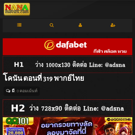
โ
คนัน ตอนที่ 319 พากย์ไทย
มี
: 0 คอมเม้นท์