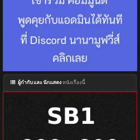
ผู้กำกับ และ นักแสดง
หนังเรื่องนี้