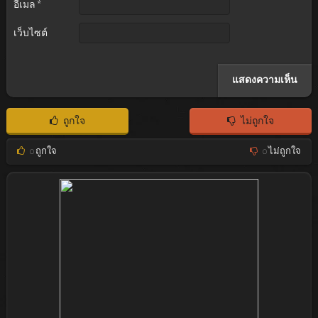
อีเมล
*
เว็บไซต์
ถูกใจ
ไม่ถูกใจ
0
ถูกใจ
0
ไม่ถูกใจ