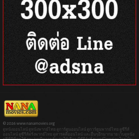
© 2026 www.nanamovies.org
ดูหนังออนไลน์ ดูหนังพากย์ไทย ดูการ์ตูนออนไลน์ ดูการ์ตูนพากย์ไทย ดูซีรีส์
ออนไลน์ ดูซีรีส์ฝรั่งพากย์ไทย ดูสารคดีออนไลน์ และอื่นๆอีกมากมาย เว็บดูหนัง