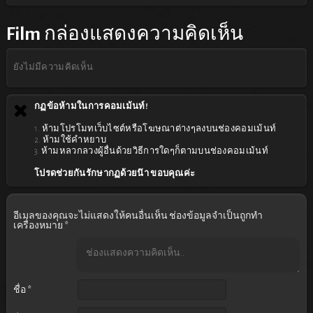
Film
กล่องแสดงความคิดเห็น
ยังไม่มีความคิดเห็น
กฏข้อห้ามในการคอมเม้นท์!
1. ห้ามโปรโมทเว็บไซต์หรือโฆษณาต่างๆลงบนช่องคอมเม้นท์
2. ห้ามใช้คำหยาบ
3. ห้ามหลวกลวงผู้อื่นด้วยวิธีการใดๆก็ตามบนช่องคอมเม้นท์
โปรดช่วยกันรักษากฏด้วยน๊า ขอบคุณค่ะ
อีเมลของคุณจะไม่แสดงให้คนอื่นเห็น
ช่องข้อมูลจำเป็นถูกทำ
เครื่องหมาย
*
ชื่อ
*