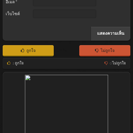
อีเมล
*
เว็บไซต์
ถูกใจ
ไม่ถูกใจ
2
ถูกใจ
0
ไม่ถูกใจ