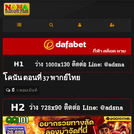
โ
คนัน ตอนที่ 37 พากย์ไทย
มี
: 0 คอมเม้นท์