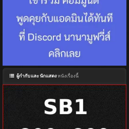
ผู้กำกับ และ นักแสดง
หนังเรื่องนี้