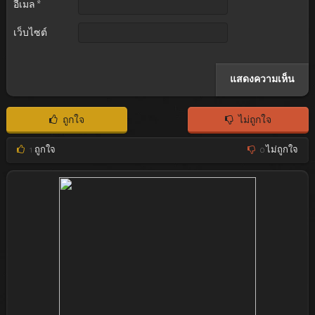
อีเมล
*
เว็บไซต์
ถูกใจ
ไม่ถูกใจ
1
ถูกใจ
0
ไม่ถูกใจ