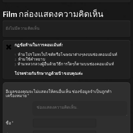
Film
กล่องแสดงความคิดเห็น
ยังไม่มีความคิดเห็น
กฏข้อห้ามในการคอมเม้นท์!
1. ห้ามโปรโมทเว็บไซต์หรือโฆษณาต่างๆลงบนช่องคอมเม้นท์
2. ห้ามใช้คำหยาบ
3. ห้ามหลวกลวงผู้อื่นด้วยวิธีการใดๆก็ตามบนช่องคอมเม้นท์
โปรดช่วยกันรักษากฏด้วยน๊า ขอบคุณค่ะ
อีเมลของคุณจะไม่แสดงให้คนอื่นเห็น
ช่องข้อมูลจำเป็นถูกทำ
เครื่องหมาย
*
ชื่อ
*