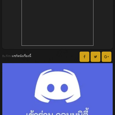
Bu filmi แชร์หนังเรื่องนี้ :