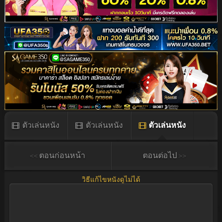
ตัวเล่นหนัง
ตัวเล่นหนัง
ตัวเล่นหนัง
ตัวเล่นหนัง
<< ตอนก่อนหน้า
ตอนต่อไป >>
วิธีแก้ไขหนังดูไม่ได้