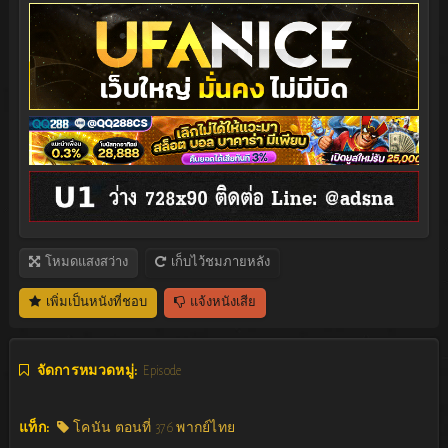
โหมดแสงสว่าง
เก็บไว้ชมภายหลัง
เพิ่มเป็นหนังที่ชอบ
แจ้งหนังเสีย
จัดการหมวดหมู่:
Episode
แท็ก:
โคนัน ตอนที่ 376 พากย์ไทย