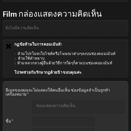
Film
กล่องแสดงความคิดเห็น
ยังไม่มีความคิดเห็น
กฏข้อห้ามในการคอมเม้นท์!
1. ห้ามโปรโมทเว็บไซต์หรือโฆษณาต่างๆลงบนช่องคอมเม้นท์
2. ห้ามใช้คำหยาบ
3. ห้ามหลวกลวงผู้อื่นด้วยวิธีการใดๆก็ตามบนช่องคอมเม้นท์
โปรดช่วยกันรักษากฏด้วยน๊า ขอบคุณค่ะ
อีเมลของคุณจะไม่แสดงให้คนอื่นเห็น
ช่องข้อมูลจำเป็นถูกทำ
เครื่องหมาย
*
ชื่อ
*