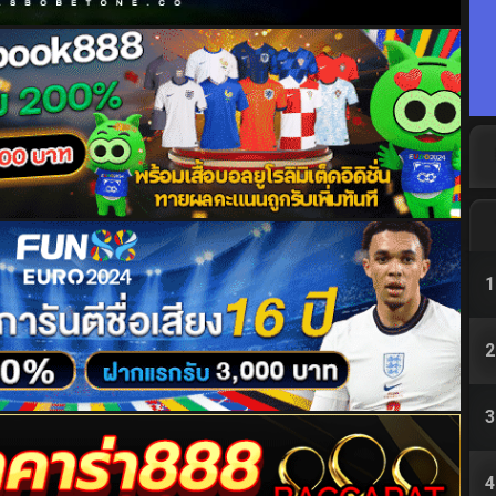
1
2
3
4