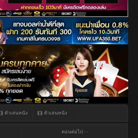
ตัวเล่นหนัง
ตัวเล่นหนัง
ตอนต่อไป >>