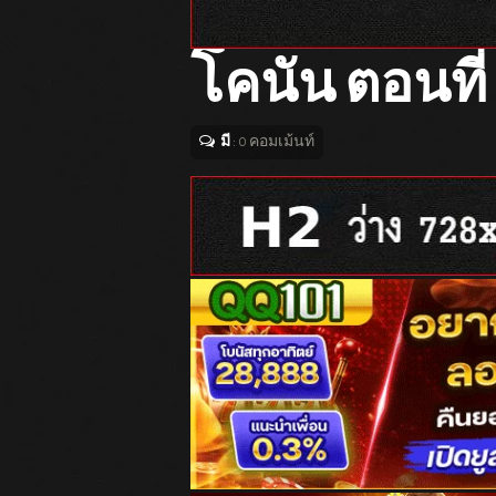
โ
คนัน ตอนที่
มี
: 0 คอมเม้นท์