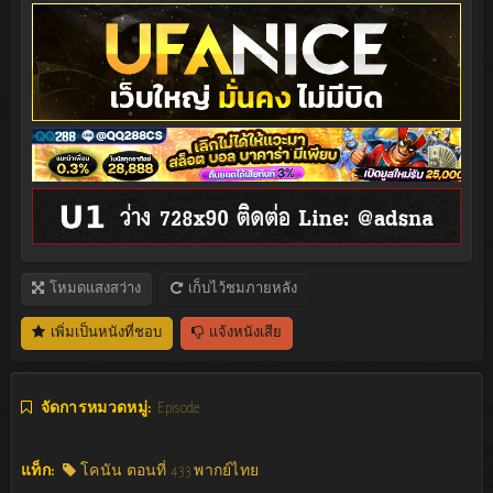
โหมดแสงสว่าง
เก็บไว้ชมภายหลัง
เพิ่มเป็นหนังที่ชอบ
แจ้งหนังเสีย
จัดการหมวดหมู่:
Episode
แท็ก:
โคนัน ตอนที่ 433 พากย์ไทย