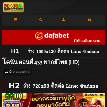
โ
คนัน ตอนที่ 433 พากย์ไทย [HD]
มี
: 0 คอมเม้นท์