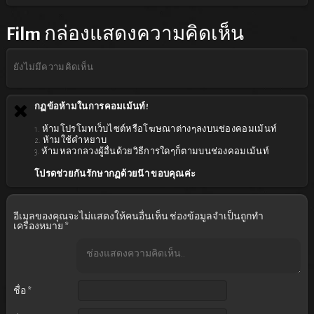
Film
กล่องแสดงความคิดเห็น
ยังไม่มีความคิดเห็น
กฏข้อห้ามในการคอมเม้นท์!
1. ห้ามโปรโมทเว็บไซต์หรือโฆษณาต่างๆลงบนช่องคอมเม้นท์
2. ห้ามใช้คำหยาบ
3. ห้ามหลวกลวงผู้อื่นด้วยวิธีการใดๆก็ตามบนช่องคอมเม้นท์
โปรดช่วยกันรักษากฏด้วยน๊า ขอบคุณค่ะ
อีเมลของคุณจะไม่แสดงให้คนอื่นเห็น
ช่องข้อมูลจำเป็นถูกทำ
เครื่องหมาย
*
ชื่อ
*