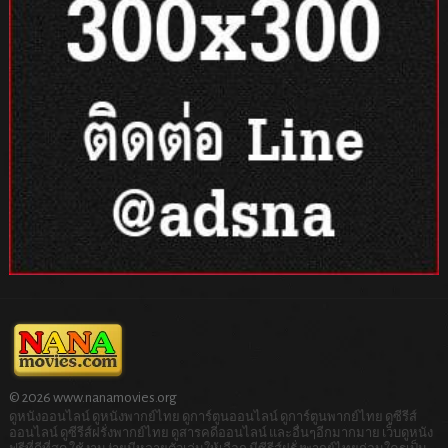
© 2026 www.nanamovies.org
ดูหนังออนไลน์ ดูหนังพากย์ไทย ดูการ์ตูนออนไลน์ ดูการ์ตูนพากย์ไทย ดูซีรีส์
ออนไลน์ ดูซีรีส์ฝรั่งพากย์ไทย ดูสารคดีออนไลน์ และอื่นๆอีกมากมาย เว็บดูหนัง