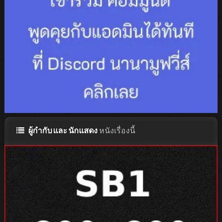
ผู้กำกับ และ นักแสดง
หนังเรื่องนี้