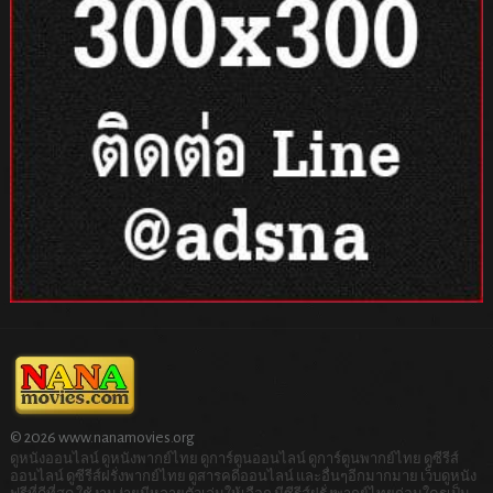
© 2026 www.nanamovies.org
ดูหนังออนไลน์ ดูหนังพากย์ไทย ดูการ์ตูนออนไลน์ ดูการ์ตูนพากย์ไทย ดูซีรีส์
ออนไลน์ ดูซีรีส์ฝรั่งพากย์ไทย ดูสารคดีออนไลน์ และอื่นๆอีกมากมาย เว็บดูหนัง