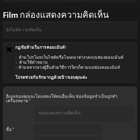
Film
กล่องแสดงความคิดเห็น
ยังไม่มีความคิดเห็น
กฏข้อห้ามในการคอมเม้นท์!
1. ห้ามโปรโมทเว็บไซต์หรือโฆษณาต่างๆลงบนช่องคอมเม้นท์
2. ห้ามใช้คำหยาบ
3. ห้ามหลวกลวงผู้อื่นด้วยวิธีการใดๆก็ตามบนช่องคอมเม้นท์
โปรดช่วยกันรักษากฏด้วยน๊า ขอบคุณค่ะ
อีเมลของคุณจะไม่แสดงให้คนอื่นเห็น
ช่องข้อมูลจำเป็นถูกทำ
เครื่องหมาย
*
ชื่อ
*