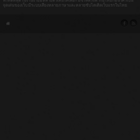
ฟรีที่ดีที่สุด ใช้งานง่ายมีหลายตัวเล่นให้เลือก มีซีรีส์ฝรั่งพากย์ไทยก่อนใครเป็น
จุดเด่นของเว็บ มีระบบเสียงหลายภาษาและหลายซับไตเติลเว็บแรกในไทย.