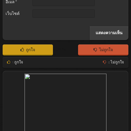
อีเมล
*
เว็บไซต์
ถูกใจ
ไม่ถูกใจ
1
ถูกใจ
0
ไม่ถูกใจ