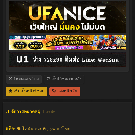
โหมดแสงสว่าง
เก็บไว้ชมภายหลัง
เพิ่มเป็นหนังที่ชอบ
แจ้งหนังเสีย
จัดการหมวดหมู่:
Episode
แท็ก:
โคนัน ตอนที่ 515 พากย์ไทย