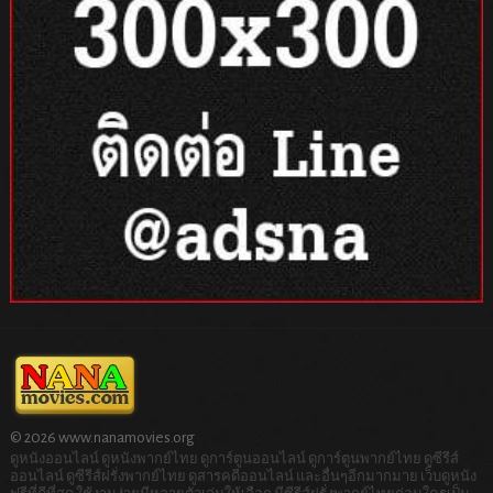
© 2026 www.nanamovies.org
ดูหนังออนไลน์ ดูหนังพากย์ไทย ดูการ์ตูนออนไลน์ ดูการ์ตูนพากย์ไทย ดูซีรีส์
ออนไลน์ ดูซีรีส์ฝรั่งพากย์ไทย ดูสารคดีออนไลน์ และอื่นๆอีกมากมาย เว็บดูหนัง