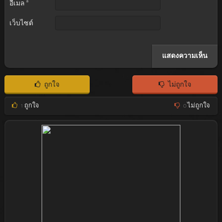
อีเมล
*
เว็บไซต์
ถูกใจ
ไม่ถูกใจ
1
ถูกใจ
0
ไม่ถูกใจ