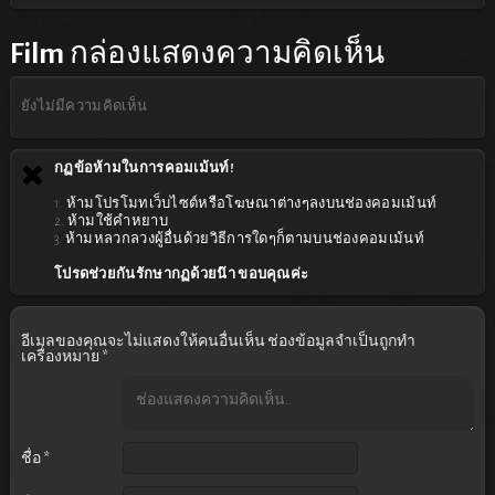
Film
กล่องแสดงความคิดเห็น
ยังไม่มีความคิดเห็น
กฏข้อห้ามในการคอมเม้นท์!
1. ห้ามโปรโมทเว็บไซต์หรือโฆษณาต่างๆลงบนช่องคอมเม้นท์
2. ห้ามใช้คำหยาบ
3. ห้ามหลวกลวงผู้อื่นด้วยวิธีการใดๆก็ตามบนช่องคอมเม้นท์
โปรดช่วยกันรักษากฏด้วยน๊า ขอบคุณค่ะ
อีเมลของคุณจะไม่แสดงให้คนอื่นเห็น
ช่องข้อมูลจำเป็นถูกทำ
เครื่องหมาย
*
ชื่อ
*