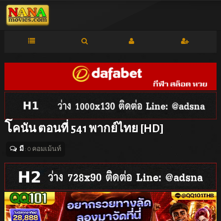
โ
คนัน ตอนที่ 541 พากย์ไทย [HD]
มี
: 0 คอมเม้นท์