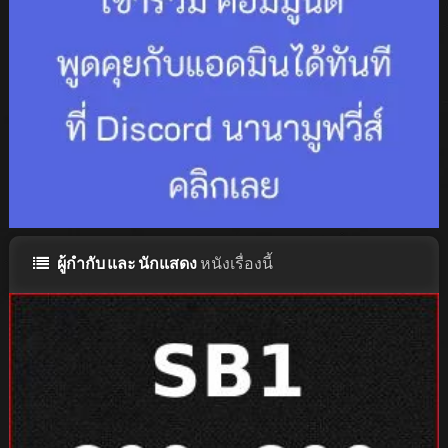
ผู้กำกับ และ นักแสดง
หนังเรื่องนี้