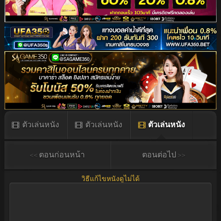
ตัวเล่นหนัง
ตัวเล่นหนัง
ตัวเล่นหนัง
ตัวเล่นหนัง
<< ตอนก่อนหน้า
ตอนต่อไป >>
วิธีแก้ไขหนังดูไม่ได้