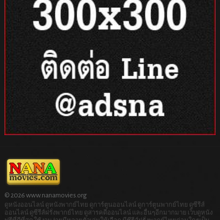
© 2026 www.nanamovies.org
ดูหนังออนไลน์ ดูหนังพากย์ไทย ดูการ์ตูนออนไลน์ ดูการ์ตูนพากย์ไทย ดูซีรีส์
ออนไลน์ ดูซีรีส์ฝรั่งพากย์ไทย ดูสารคดีออนไลน์ และอื่นๆอีกมากมาย เว็บดูหนัง