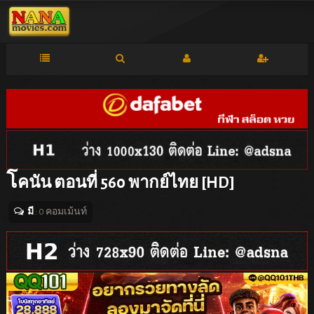
โ
คนัน ตอนที่ 560 พากย์ไทย [HD]
มี
: 0 คอมเม้นท์