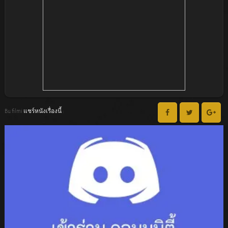
Bu filmi แชร์หนังเรื่องนี้ :