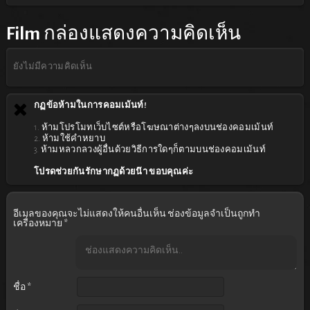
Film
กล่องแสดงความคิดเห็น
ยังไม่มีความคิดเห็น
กฏข้อห้ามในการคอมเม้นท์!
1. ห้ามโปรโมทเว็บไซต์หรือโฆษณาต่างๆลงบนช่องคอมเม้นท์
2. ห้ามใช้คำหยาบ
3. ห้ามหลวกลวงผู้อื่นด้วยวิธีการใดๆก็ตามบนช่องคอมเม้นท์
โปรดช่วยกันรักษากฏด้วยน๊า ขอบคุณค่ะ
อีเมลของคุณจะไม่แสดงให้คนอื่นเห็น
ช่องข้อมูลจำเป็นถูกทำ
เครื่องหมาย
*
ชื่อ
*