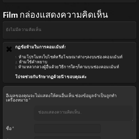
Film
กล่องแสดงความคิดเห็น
ยังไม่มีความคิดเห็น
กฏข้อห้ามในการคอมเม้นท์!
1. ห้ามโปรโมทเว็บไซต์หรือโฆษณาต่างๆลงบนช่องคอมเม้นท์
2. ห้ามใช้คำหยาบ
3. ห้ามหลวกลวงผู้อื่นด้วยวิธีการใดๆก็ตามบนช่องคอมเม้นท์
โปรดช่วยกันรักษากฏด้วยน๊า ขอบคุณค่ะ
อีเมลของคุณจะไม่แสดงให้คนอื่นเห็น
ช่องข้อมูลจำเป็นถูกทำ
เครื่องหมาย
*
ชื่อ
*