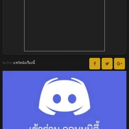
Bu filmi แชร์หนังเรื่องนี้ :