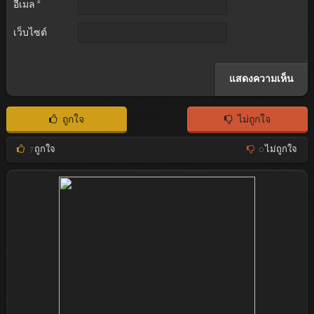
อีเมล
*
เว็บไซต์
ถูกใจ
ไม่ถูกใจ
7
ถูกใจ
0
ไม่ถูกใจ