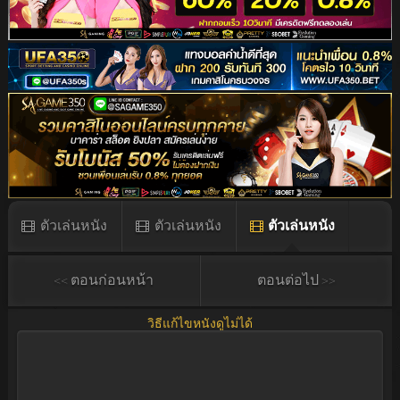
ตัวเล่นหนัง
ตัวเล่นหนัง
ตัวเล่นหนัง
ตัวเล่นหนัง
<< ตอนก่อนหน้า
ตอนต่อไป >>
วิธีแก้ไขหนังดูไม่ได้