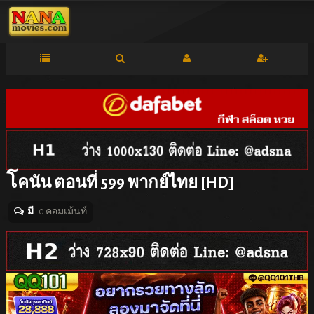
โ
คนัน ตอนที่ 599 พากย์ไทย [HD]
มี
: 0 คอมเม้นท์