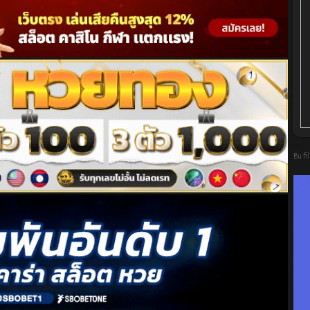
Bu fi