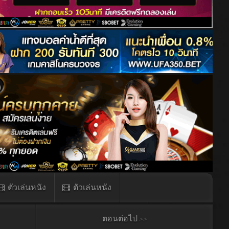
ตัวเล่นหนัง
ตัวเล่นหนัง
ตอนต่อไป >>