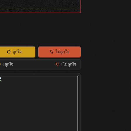
ถูกใจ
ไม่ถูกใจ
6
ถูกใจ
3
ไม่ถูกใจ