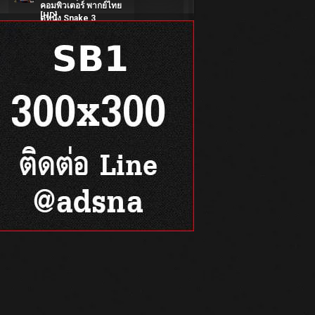
คอมพิวเตอร์ พากย์ไทย
[HD]
ดูหนัง Snake 3
Dinosaur vs. Python
19
(2022) พญางูยักษ์ 3
สงครามงูไดโนเสาร์
พากย์ไทย [Full-HD]
ดูหนัง It Came from
Beneath the Sea
19
(1955) อสูรกายใต้ทะเล
ลึก พากย์ไทย [Full-HD]
ดูหนัง Journey to the
Far Side of the Sun
17
(1969) ฝ่าโลกสลับข้าม
สุริยะ พากย์ไทย [Full-
HD]
ดูหนัง Tazza One Eyed
Jack (2019) สงคราม
20
พนัน แจ็คตาเดียว ซับ
ไทย [Full-HD]
ดูหนัง Captain Nemo
and the Underwater
25
City (1969) ผจญภัย
นครใต้สมุทร พากย์ไทย
[Full-HD]
ดูหนัง The Get Out
0
(2026) ซับไทยแปล
22
[Full-HD]