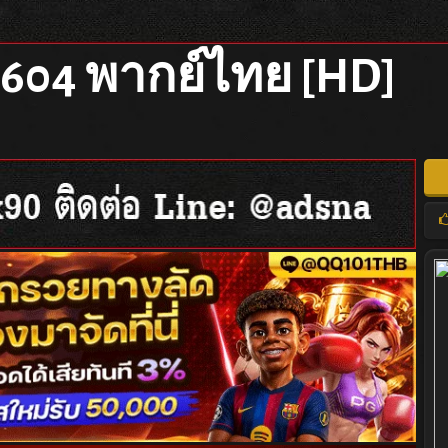
 604 พากย์ไทย [HD]