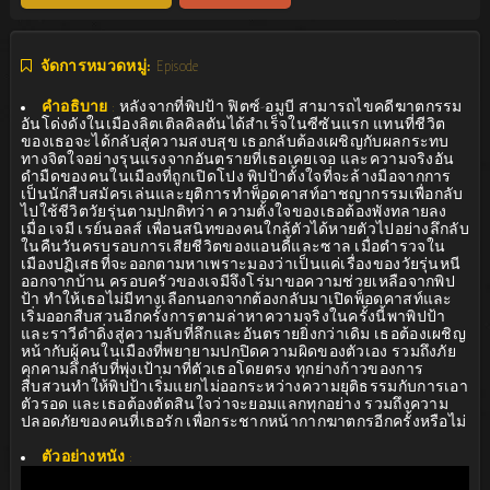
จัดการหมวดหมู่:
Episode
คำอธิบาย
:
หลังจากที่พิปป้า ฟิตซ์-อมูบี สามารถไขคดีฆาตกรรม
อันโด่งดังในเมืองลิตเติลคิลตันได้สำเร็จในซีซันแรก แทนที่ชีวิต
ของเธอจะได้กลับสู่ความสงบสุข เธอกลับต้องเผชิญกับผลกระทบ
ทางจิตใจอย่างรุนแรงจากอันตรายที่เธอเคยเจอ และความจริงอัน
ดำมืดของคนในเมืองที่ถูกเปิดโปง พิปป้าตั้งใจที่จะล้างมือจากการ
เป็นนักสืบสมัครเล่นและยุติการทำพ็อดคาสท์อาชญากรรมเพื่อกลับ
ไปใช้ชีวิตวัยรุ่นตามปกติทว่า ความตั้งใจของเธอต้องพังทลายลง
เมื่อ เจมี เรย์นอลส์ เพื่อนสนิทของคนใกล้ตัวได้หายตัวไปอย่างลึกลับ
ในคืนวันครบรอบการเสียชีวิตของแอนดี้และซาล เมื่อตำรวจใน
เมืองปฏิเสธที่จะออกตามหาเพราะมองว่าเป็นแค่เรื่องของวัยรุ่นหนี
ออกจากบ้าน ครอบครัวของเจมีจึงโร่มาขอความช่วยเหลือจากพิป
ป้า ทำให้เธอไม่มีทางเลือกนอกจากต้องกลับมาเปิดพ็อดคาสท์และ
เริ่มออกสืบสวนอีกครั้งการตามล่าหาความจริงในครั้งนี้พาพิปป้า
และราวีดำดิ่งสู่ความลับที่ลึกและอันตรายยิ่งกว่าเดิม เธอต้องเผชิญ
หน้ากับผู้คนในเมืองที่พยายามปกปิดความผิดของตัวเอง รวมถึงภัย
คุกคามลึกลับที่พุ่งเป้ามาที่ตัวเธอโดยตรง ทุกย่างก้าวของการ
สืบสวนทำให้พิปป้าเริ่มแยกไม่ออกระหว่างความยุติธรรมกับการเอา
ตัวรอด และเธอต้องตัดสินใจว่าจะยอมแลกทุกอย่าง รวมถึงความ
ปลอดภัยของคนที่เธอรัก เพื่อกระชากหน้ากากฆาตกรอีกครั้งหรือไม่
ตัวอย่างหนัง
: