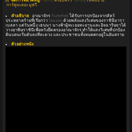
จัดการหมวดหมู่:
Family ครอบครัว
Fantasy เทพนิยาย
การ์ตูนเดอะมูฟวี่
คำอธิบาย
:
อาณาจักร Flutterfield ได้รับการปกป้องจากสัตว์
ประหลาดร้ายที่เรียกว่า Skeezites ด้วยพลังแสงวิเศษของราชินีมารา
เบลลา แต่วันหนึ่ง เฮนนา นางฟ้าผู้ทะเยอทะยานและอิจฉาริษยาได้
วางยาพิษราชินีเพื่อหวังยึดครองอาณาจักร ทำให้แสงวิเศษที่ปกป้อง
ดินแดนเริ่มดับลงทีละดวง และประชาชนทั้งหมดตกอยู่ในอันตราย.
ตัวอย่างหนัง
: