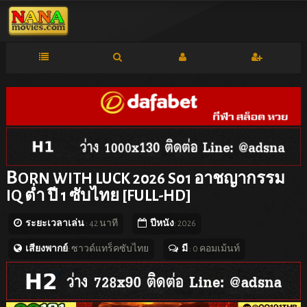
B
ORN WITH LUCK 2026 S01 อาชญากรรม
IQ ต่ำ ปี 1 ซับไทย [FULL-HD]
ระยะเวลาเล่น
: 42 นาที
ปีหนัง
: 2026
เสียงพากย์
: ซาวด์แทร็คซับไทย
มี
: 0 คอมเม้นท์