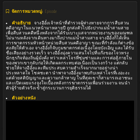
จัดการหมวดหมู่:
Episode
คำอธิบาย
:
จางอีอั๋งเจ้าหน้าที่ตำรวจผู้ห่างหายจากการสืบสวน
คดีอาญาในแนวหน้ามาหลายปี ถูกส่งตัวไปยังปากแม่น้ำสามสาย
เพื่อสืบสวนคดีหนึ่งหลังจากได้รับเบาะแสจากหน่วยงานของมณฑล
ไม่นานหลังจากเดินทางมาถึงปากแม่น้ำสามสาย จางอีอั๋งก็ได้เห็น
การฆาตกรรมหัวหน้าหน่วยสืบสวนคดีอาญา ขณะที่กำลังแก้ต่างข้อ
สงสัยให้ตัวเอง จางอีอั๋งก็จับกุมฆาตกรต่อเนื่องโดยบังเอิญ และได้รับ
ชื่อเสียงอย่างรวดเร็ว จางอีอั๋งมุ่งความสนใจไปที่แก๊งของโจวหรง
นักธุรกิจท้องถิ่นผู้มั่งคั่ง ทว่าเหล่าโจรที่ซุ่มซ่ามและการต่อสู้ภายใน
ของพวกเขากลับก่อให้เกิดผลกระทบต่อเนื่องเป็นวงกว้าง แต่กลับ
ช่วยให้จางอีอั๋งและทีมประสบความสำเร็จมากมายอย่างน่า
ประหลาดใจ โชคชะตา นำพาจางอีอั๋งมาพบกับเหล่าโจรที่เงอะงะ
แต่ด้วยสติปัญญาและความกล้าหาญ ในที่สุดเขาก็สามารถเอาชนะ
และเปิดเผยแรงจูงใจเบื้องหลังการฆาตกรรมเพื่อนร่วมงาน จนนำ
ตัวผู้ร้ายตัวจริงเข้าสู่กระบวนการยุติธรรมได้
ตัวอย่างหนัง
: