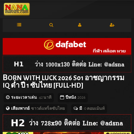
B
ORN WITH LUCK 2026 S01 อาชญากรรม
IQ ต่ำ ปี 1 ซับไทย [FULL-HD]
ระยะเวลาเล่น
: 42 นาที
ปีหนัง
: 2026
เสียงพากย์
: ซาวด์แทร็คซับไทย
มี
: 0 คอมเม้นท์