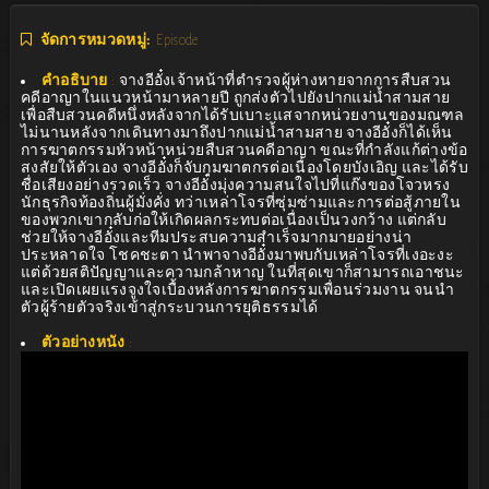
จัดการหมวดหมู่:
Episode
คำอธิบาย
:
จางอีอั๋งเจ้าหน้าที่ตำรวจผู้ห่างหายจากการสืบสวน
คดีอาญาในแนวหน้ามาหลายปี ถูกส่งตัวไปยังปากแม่น้ำสามสาย
เพื่อสืบสวนคดีหนึ่งหลังจากได้รับเบาะแสจากหน่วยงานของมณฑล
ไม่นานหลังจากเดินทางมาถึงปากแม่น้ำสามสาย จางอีอั๋งก็ได้เห็น
การฆาตกรรมหัวหน้าหน่วยสืบสวนคดีอาญา ขณะที่กำลังแก้ต่างข้อ
สงสัยให้ตัวเอง จางอีอั๋งก็จับกุมฆาตกรต่อเนื่องโดยบังเอิญ และได้รับ
ชื่อเสียงอย่างรวดเร็ว จางอีอั๋งมุ่งความสนใจไปที่แก๊งของโจวหรง
นักธุรกิจท้องถิ่นผู้มั่งคั่ง ทว่าเหล่าโจรที่ซุ่มซ่ามและการต่อสู้ภายใน
ของพวกเขากลับก่อให้เกิดผลกระทบต่อเนื่องเป็นวงกว้าง แต่กลับ
ช่วยให้จางอีอั๋งและทีมประสบความสำเร็จมากมายอย่างน่า
ประหลาดใจ โชคชะตา นำพาจางอีอั๋งมาพบกับเหล่าโจรที่เงอะงะ
แต่ด้วยสติปัญญาและความกล้าหาญ ในที่สุดเขาก็สามารถเอาชนะ
และเปิดเผยแรงจูงใจเบื้องหลังการฆาตกรรมเพื่อนร่วมงาน จนนำ
ตัวผู้ร้ายตัวจริงเข้าสู่กระบวนการยุติธรรมได้
ตัวอย่างหนัง
: