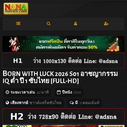
B
ORN WITH LUCK 2026 S01 อาชญากรรม
IQ ต่ำ ปี 1 ซับไทย [FULL-HD]
ระยะเวลาเล่น
: 42 นาที
ปีหนัง
: 2026
เสียงพากย์
: ซาวด์แทร็คซับไทย
มี
: 0 คอมเม้นท์