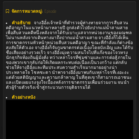
จัดการหมวดหมู่:
Episode
คำอธิบาย
:
จางอีอั๋งเจ้าหน้าที่ตำรวจผู้ห่างหายจากการสืบสวน
คดีอาญาในแนวหน้ามาหลายปี ถูกส่งตัวไปยังปากแม่น้ำสามสาย
เพื่อสืบสวนคดีหนึ่งหลังจากได้รับเบาะแสจากหน่วยงานของมณฑล
ไม่นานหลังจากเดินทางมาถึงปากแม่น้ำสามสาย จางอีอั๋งก็ได้เห็น
การฆาตกรรมหัวหน้าหน่วยสืบสวนคดีอาญา ขณะที่กำลังแก้ต่างข้อ
สงสัยให้ตัวเอง จางอีอั๋งก็จับกุมฆาตกรต่อเนื่องโดยบังเอิญ และได้รับ
ชื่อเสียงอย่างรวดเร็ว จางอีอั๋งมุ่งความสนใจไปที่แก๊งของโจวหรง
นักธุรกิจท้องถิ่นผู้มั่งคั่ง ทว่าเหล่าโจรที่ซุ่มซ่ามและการต่อสู้ภายใน
ของพวกเขากลับก่อให้เกิดผลกระทบต่อเนื่องเป็นวงกว้าง แต่กลับ
ช่วยให้จางอีอั๋งและทีมประสบความสำเร็จมากมายอย่างน่า
ประหลาดใจ โชคชะตา นำพาจางอีอั๋งมาพบกับเหล่าโจรที่เงอะงะ
แต่ด้วยสติปัญญาและความกล้าหาญ ในที่สุดเขาก็สามารถเอาชนะ
และเปิดเผยแรงจูงใจเบื้องหลังการฆาตกรรมเพื่อนร่วมงาน จนนำ
ตัวผู้ร้ายตัวจริงเข้าสู่กระบวนการยุติธรรมได้
ตัวอย่างหนัง
: