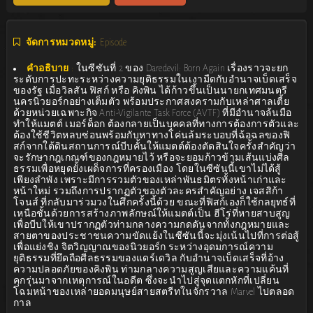
จัดการหมวดหมู่:
Episode
คำอธิบาย
:
ในซีซันที่ 2 ของ Daredevil: Born Again เรื่องราวจะยก
ระดับการปะทะระหว่างความยุติธรรมในเงามืดกับอำนาจเบ็ดเสร็จ
ของรัฐ เมื่อวิลสัน ฟิสก์ หรือ คิงพิน ได้ก้าวขึ้นเป็นนายกเทศมนตรี
นครนิวยอร์กอย่างเต็มตัว พร้อมประกาศสงครามกับเหล่าศาลเตี้ย
ด้วยหน่วยเฉพาะกิจ Anti-Vigilante Task Force (AVTF) ที่มีอำนาจล้นมือ
ทำให้แมตต์ เมอร์ด็อก ต้องกลายเป็นบุคคลที่ทางการต้องการตัวและ
ต้องใช้ชีวิตหลบซ่อนพร้อมกับหาทางโค่นล้มระบอบที่ฉ้อฉลของฟิ
สก์จากใต้ดินสถานการณ์บีบคั้นให้แมตต์ต้องตัดสินใจครั้งสำคัญว่า
จะรักษากฎเกณฑ์ของกฎหมายไว้ หรือจะยอมก้าวข้ามเส้นแบ่งศีล
ธรรมเพื่อหยุดยั้งเผด็จการที่ครองเมือง โดยในซีซันนี้เขาไม่ได้สู้
เพียงลำพัง เพราะมีการรวมตัวของเหล่าพันธมิตรทั้งหน้าเก่าและ
หน้าใหม่ รวมถึงการปรากฏตัวของตัวละครสำคัญอย่าง เจสสิก้า
โจนส์ ที่กลับมาร่วมวงในศึกครั้งนี้ด้วย ขณะที่ฟิสก์เองก็ใช้กลยุทธ์ที่
เหนือชั้นด้วยการสร้างภาพลักษณ์ให้แมตต์เป็น ฮีโร่ที่หายสาบสูญ
เพื่อบีบให้เขาปรากฏตัวท่ามกลางความกดดันจากทั้งกฎหมายและ
สายตาของประชาชนความขัดแย้งในซีซันนี้จะมุ่งเน้นไปที่การต่อสู้
เพื่อแย่งชิง จิตวิญญาณของนิวยอร์ก ระหว่างอุดมการณ์ความ
ยุติธรรมที่ยึดถือศีลธรรมของแดร์เดวิล กับอำนาจเบ็ดเสร็จที่อ้าง
ความปลอดภัยของคิงพิน ท่ามกลางความสูญเสียและความแค้นที่
คุกรุ่นมาจากเหตุการณ์ในอดีต ซึ่งจะนำไปสู่จุดแตกหักที่เปลี่ยน
โฉมหน้าของเหล่ายอดมนุษย์สายสตรีทในจักรวาล Marvel ไปตลอด
กาล