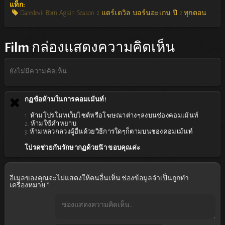
แท็ก:
Daredevil Born Again Season 2 แดร์เดวิล บอร์นอะเกน ปี 2 ทุกตอน
Film
กล่องแสดงความคิดเห็น
ยังไม่มีความคิดเห็น
กฏข้อห้ามในการคอมเม้นท์!
1. ห้ามโปรโมทเว็บไซต์หรือโฆษณาต่างๆลงบนช่องคอมเม้นท์
2. ห้ามใช้คำหยาบ
3. ห้ามหลวกลวงผู้อื่นด้วยวิธีการใดๆก็ตามบนช่องคอมเม้นท์
โปรดช่วยกันรักษากฏด้วยน๊า ขอบคุณค่ะ
อีเมลของคุณจะไม่แสดงให้คนอื่นเห็น
ช่องข้อมูลจำเป็นถูกทำ
เครื่องหมาย
*