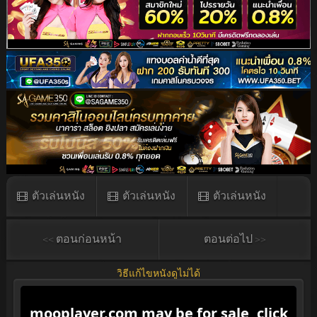
ตัวเล่นหนัง
ตัวเล่นหนัง
ตัวเล่นหนัง
ตัวเล่นหนัง
<< ตอนก่อนหน้า
ตอนต่อไป >>
วิธีแก้ไขหนังดูไม่ได้