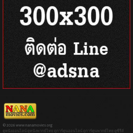
© 2026 www.nanamovies.org
ดูหนังออนไลน์ ดูหนังพากย์ไทย ดูการ์ตูนออนไลน์ ดูการ์ตูนพากย์ไทย ดูซีรีส์