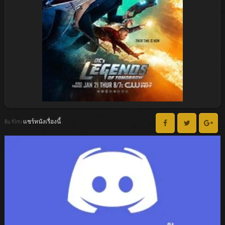
Bu filmi แชร์หนังเรื่องนี้ :