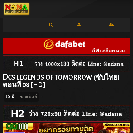
D
CS LEGENDS OF TOMORROW (ซับไทย)
ตอนที่ 08 [HD]
มี
: 0 คอมเม้นท์