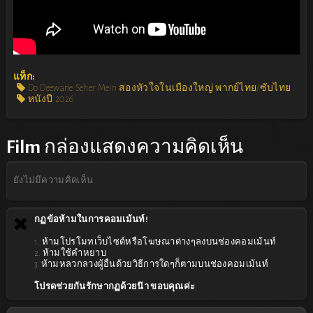
แท็ก:
Do Deewane Seher Mein สองหัวใจในเมืองใหญ่ พากย์ไทย/ซับไทย
หนังปี 2026
Film
กล่องแสดงความคิดเห็น
ยังไม่มีความคิดเห็น
กฏข้อห้ามในการคอมเม้นท์!
1. ห้ามโปรโมทเว็บไซต์หรือโฆษณาต่างๆลงบนช่องคอมเม้นท์
2. ห้ามใช้คำหยาบ
3. ห้ามหลวกลวงผู้อื่นด้วยวิธีการใดๆก็ตามบนช่องคอมเม้นท์
โปรดช่วยกันรักษากฏด้วยน๊า ขอบคุณค่ะ