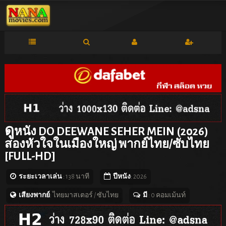
ดู
หนัง DO DEEWANE SEHER MEIN (2026)
สองหัวใจในเมืองใหญ่ พากย์ไทย/ซับไทย
[FULL-HD]
ระยะเวลาเล่น
: 138 นาที
ปีหนัง
: 2026
เสียงพากย์
: ไทยมาสเตอร์ / ซับไทย
มี
: 0 คอมเม้นท์