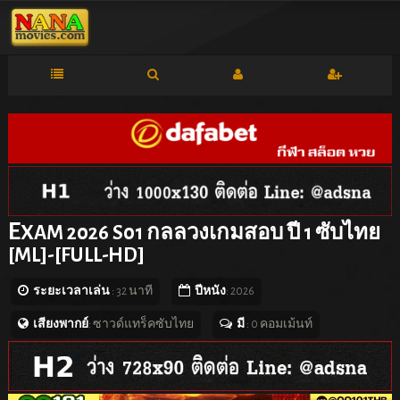
E
XAM 2026 S01 กลลวงเกมสอบ ปี 1 ซับไทย
[ML]-[FULL-HD]
ระยะเวลาเล่น
: 32 นาที
ปีหนัง
: 2026
เสียงพากย์
: ซาวด์แทร็คซับไทย
มี
: 0 คอมเม้นท์