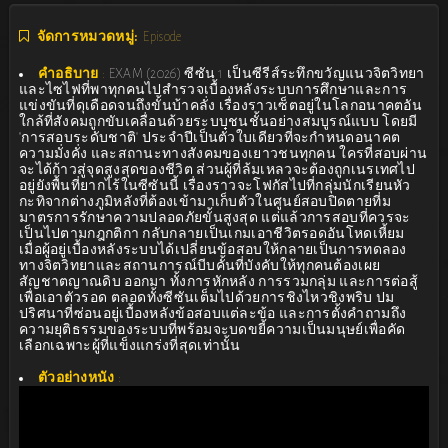
จัดการหมวดหมู่:
Episode
คำอธิบาย
:
EXAM (2026) ซีซัน 1 เป็นซีรีส์ระทึกขวัญแนวจิตวิทยา
และไซไฟที่พาทุกคนไปสำรวจเบื้องหลังระบบการศึกษาและการ
แข่งขันที่ดุเดือดจนถึงขั้นบ้าคลั่ง เรื่องราวเซ็ตอยู่ในโลกอนาคตอัน
ใกล้ที่สังคมถูกขับเคลื่อนด้วยระบบชนชั้นอย่างสมบูรณ์แบบ โดยมี
"การสอบระดับชาติ" ประจำปีเป็นตั๋วใบเดียวที่จะกำหนดอนาคต
ความมั่งคั่ง และสถานะทางสังคมของเยาวชนทุกคน ใครที่สอบผ่าน
จะได้ก้าวสู่จุดสูงสุดของชีวิต ส่วนผู้ที่ล้มเหลวจะต้องถูกเนรเทศไป
อยู่ยังพื้นที่ยากไร้ในซีซันนี้ เรื่องราวจะโฟกัสไปที่กลุ่มนักเรียนหัว
กะทิจากต่างภูมิหลังที่ต้องเข้ามาเก็บตัวในศูนย์สอบปิดตายที่ม
มาตรการรักษาความปลอดภัยขั้นสูงสุด แต่แล้วการสอบที่ควรจะ
เป็นไปตามกฎกติกา กลับกลายเป็นเกมเอาชีวิตรอดอันโหดเหี้ยม
เมื่อผู้อยู่เบื้องหลังระบบได้เปลี่ยนข้อสอบให้กลายเป็นการทดลอง
ทางจิตวิทยาและสถานการณ์บีบคั้นที่บังคับให้ทุกคนต้องเผย
สัญชาตญาณดิบ ออกมา ทั้งการหักหลัง การรวมกลุ่ม และการต่อสู้
เพื่อเอาตัวรอด ตลอดทั้งซีซันเต็มไปด้วยการชิงไหวชิงพริบ ปม
ปริศนาที่ซ่อนอยู่เบื้องหลังข้อสอบแต่ละข้อ และการตั้งคำถามถึง
ความยุติธรรมของระบบที่พร้อมจะบดขยี้ความเป็นมนุษย์เพื่อคัด
เลือกเฉพาะผู้ที่แข็งแกร่งที่สุดเท่านั้น
ตัวอย่างหนัง
: