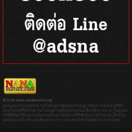
© 2026 www.nanamovies.org
ดูหนังออนไลน์ ดูหนังพากย์ไทย ดูการ์ตูนออนไลน์ ดูการ์ตูนพากย์ไทย ดูซีรีส์
ออนไลน์ ดูซีรีส์ฝรั่งพากย์ไทย ดูสารคดีออนไลน์ และอื่นๆอีกมากมาย เว็บดูหนัง
ฟรีที่ดีที่สุด ใช้งานง่ายมีหลายตัวเล่นให้เลือก มีซีรีส์ฝรั่งพากย์ไทยก่อนใครเป็น
จุดเด่นของเว็บ มีระบบเสียงหลายภาษาและหลายซับไตเติลเว็บแรกในไทย.