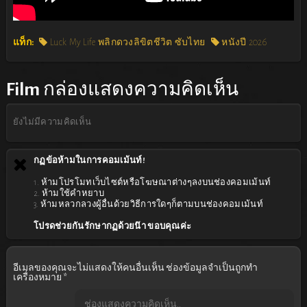
แท็ก:
Luck My Life พลิกดวงลิขิตชีวิต ซับไทย
หนังปี 2026
Film
กล่องแสดงความคิดเห็น
ยังไม่มีความคิดเห็น
กฏข้อห้ามในการคอมเม้นท์!
1. ห้ามโปรโมทเว็บไซต์หรือโฆษณาต่างๆลงบนช่องคอมเม้นท์
2. ห้ามใช้คำหยาบ
3. ห้ามหลวกลวงผู้อื่นด้วยวิธีการใดๆก็ตามบนช่องคอมเม้นท์
โปรดช่วยกันรักษากฏด้วยน๊า ขอบคุณค่ะ
อีเมลของคุณจะไม่แสดงให้คนอื่นเห็น
ช่องข้อมูลจำเป็นถูกทำ
เครื่องหมาย
*