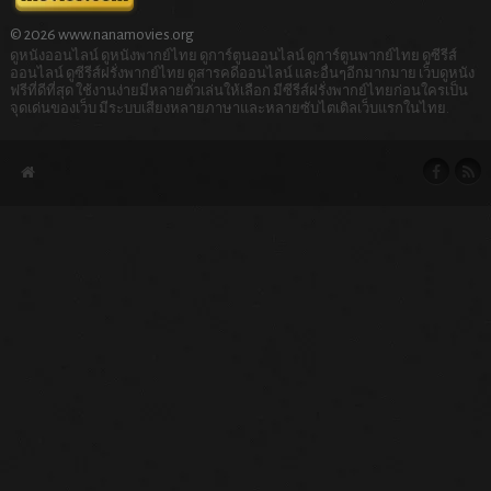
© 2026 www.nanamovies.org
ดูหนังออนไลน์ ดูหนังพากย์ไทย ดูการ์ตูนออนไลน์ ดูการ์ตูนพากย์ไทย ดูซีรีส์
ออนไลน์ ดูซีรีส์ฝรั่งพากย์ไทย ดูสารคดีออนไลน์ และอื่นๆอีกมากมาย เว็บดูหนัง
ฟรีที่ดีที่สุด ใช้งานง่ายมีหลายตัวเล่นให้เลือก มีซีรีส์ฝรั่งพากย์ไทยก่อนใครเป็น
จุดเด่นของเว็บ มีระบบเสียงหลายภาษาและหลายซับไตเติลเว็บแรกในไทย.