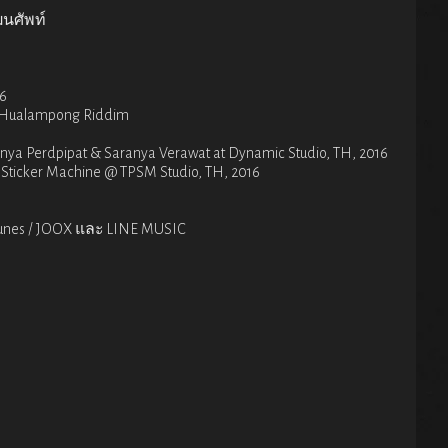
ฒนศัพท์
16
y Hualampong Riddim
nya Perdpipat & Saranya Verawat at Dynamic Studio, TH, 2016
Sticker Machine @ TPSM Studio, TH, 2016
iTunes / JOOX และ LINE MUSIC