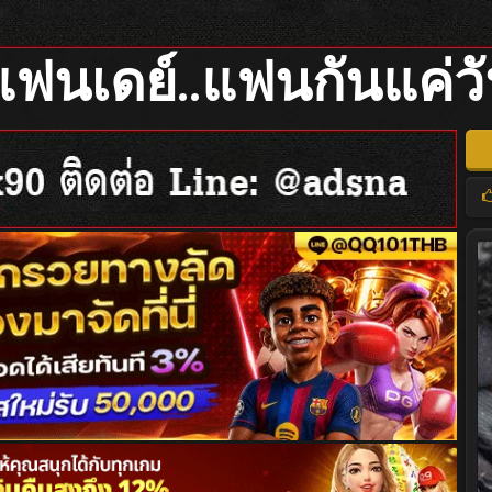
 แฟนเดย์..แฟนกันแค่ว