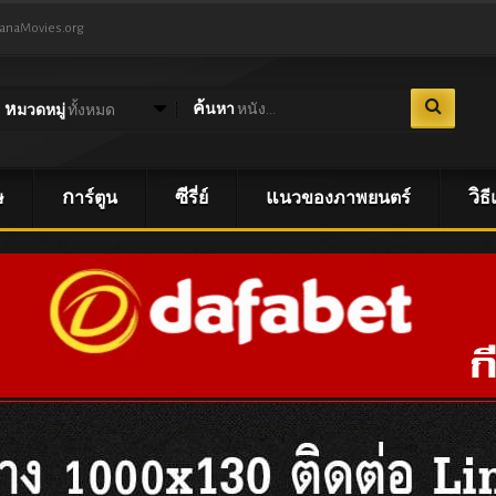
NanaMovies.org
ค้นหา
หนัง...
หมวดหมู่
ทั้งหมด
ษ
การ์ตูน
ซีรี่ย์
แนวของภาพยนตร์
วิ