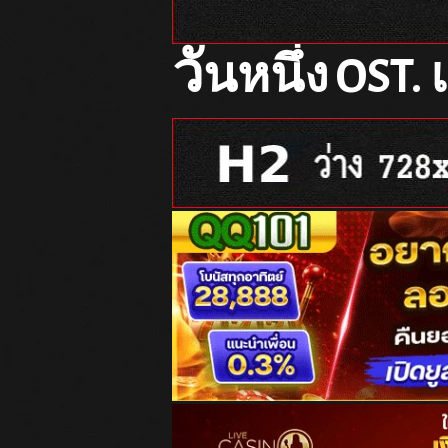
วั
นหนึ่ง OST.