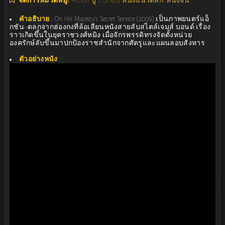
จัดการหมวดหมู่:
Action บู๊
Comedy หนังแนวตลก
หนังจีน
คำอธิบาย
:
On His Majesty’s Secret Service (2009) เป็นภาพยนตร์แอ็
กชัน–ตลกจากฮ่องกงที่ล้อเลียนหนังสายลับสไตล์เจมส์ บอนด์ เรื่อง
ราวเกิดขึ้นในยุคราชวงศ์หมิง เมื่อจักรพรรดิทรงจัดตั้งหน่วย
องครักษ์ลับขึ้นมาปกป้องราชสำนักจากศัตรูและแผนลอบสังหาร
ตัวอย่างหนัง
: