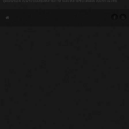
จุดเด่นของเว็บ มีระบบเสียงหลายภาษาและหลายซับไตเติลเว็บแรกในไทย.