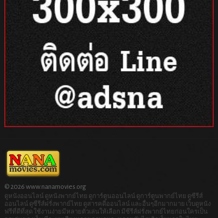
© 2026 www.nanamovies.org
ดูหนังออนไลน์ ดูหนังพากย์ไทย ดูการ์ตูนออนไลน์ ดูการ์ตูนพากย์ไทย ดูซีรีส์
ออนไลน์ ดูซีรีส์ฝรั่งพากย์ไทย ดูสารคดีออนไลน์ และอื่นๆอีกมากมาย เว็บดูหนัง
ฟรีที่ดีที่สุด ใช้งานง่ายมีหลายตัวเล่นให้เลือก มีซีรีส์ฝรั่งพากย์ไทยก่อนใครเป็น