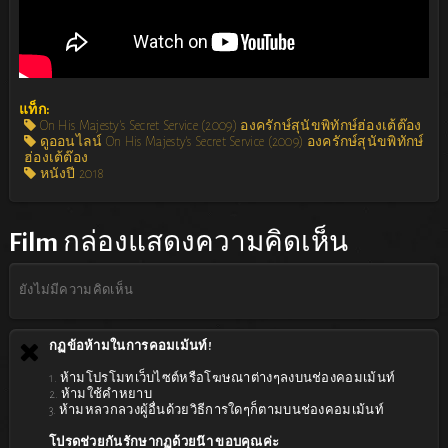
แท็ก:
On His Majesty's Secret Service (2009) องครักษ์สุนัขพิทักษ์ฮ่องเต้ต๊อง
ดูออนไลน์ On His Majesty's Secret Service (2009) องครักษ์สุนัขพิทักษ์
ฮ่องเต้ต๊อง
หนังปี 2018
Film
กล่องแสดงความคิดเห็น
ยังไม่มีความคิดเห็น
กฏข้อห้ามในการคอมเม้นท์!
1. ห้ามโปรโมทเว็บไซต์หรือโฆษณาต่างๆลงบนช่องคอมเม้นท์
2. ห้ามใช้คำหยาบ
3. ห้ามหลวกลวงผู้อื่นด้วยวิธีการใดๆก็ตามบนช่องคอมเม้นท์
โปรดช่วยกันรักษากฏด้วยน๊า ขอบคุณค่ะ