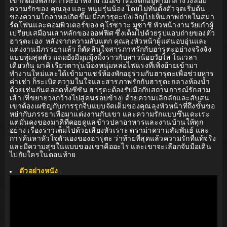
เขาก็ต้องพลิกคว่ำคะมำหงาย เมื่อเขาต้องตกอยู่ท่ามกลางวงล้อม
ความรักของ คุณลุง และ หนุ่มรุ่นน้อง โดยไม่ทันตั้งตัวจุดเริ่มต้น
ของความโกลาหลเกิดขึ้นเมื่อฮารุตะบังเอิญไปเห็นภาพถ่ายในสมา
ร์ตโฟนและคอมพิวเตอร์ของ คุโรซาวะ มูซาชิ หัวหน้างานวัยเก๋าผู้
เปรียบเสมือนเสาหลักของออฟฟิศ ซึ่งเต็มไปด้วยรูปแอบถ่ายของตัว
ฮารุตะเอง! หลังจากความลับแตก คุณลุงหัวหน้าผู้แสนอบอุ่นและ
แต่งงานมีภรรยาแล้ว ก็ตัดสินใจสารภาพรักกับฮารุตะอย่างจริงจัง
แบบทุ่มสุดตัว แถมยังมีมุมมุ้งมิ้งราวกับสาวน้อยวัยใส ในเวลา
เดียวกัน มาคิ เรียวตารุ่นน้องหนุ่มหล่อไฟแรงที่เพิ่งย้ายเข้ามา
ทำงานใหม่และได้เข้ามาแชร์ห้องพักอยู่ร่วมกับฮารุตะเพื่อช่วยหาร
ค่าเช่า ก็ระเบิดความในใจและสารภาพรักกับฮารุตะกลางห้องน้ำ
ด้วยเช่นกันตลอดทั้งซีซัน ฮารุตะต้องรับมือกับสถานการณ์รักสาม
เส้า (ที่ขยายวงกว้างไปสู่คนรอบข้าง) ด้วยความเลิกลักและสับสน
เขาต้องเผชิญกับการรุกจีบแบบจัดเต็มของคุณลุงหัวหน้าที่ถึงขั้นขอ
หย่ากับภรรยาเพื่อมาแต่งงานกับเขา และความรักแบบซึนเดะเระ
แต่มั่นคงของมาคิที่คอยดูแลข้าวปลาอาหารและงานบ้านให้ทุก
อย่าง เรื่องราวเต็มไปด้วยเสียงหัวเราะ ดราม่าความสัมพันธ์ และ
การค้นหาหัวใจตัวเองของฮารุตะ ว่าท้ายที่สุดแล้วความรักที่แท้จริง
และมีความสุขในแบบของเขาคืออะไร และเขาจะเลือกจับมือเดิน
ไปกับใครในตอนท้าย
ตัวอย่างหนัง
: