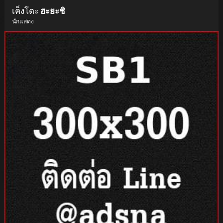
เค็งโตะ
ฮะยะชิ
นักแสดง