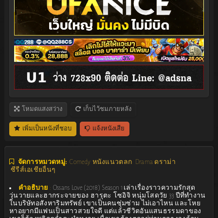
โหมดแสงสว่าง
เก็บไว้ชมภายหลัง
เพิ่มเป็นหนังที่ชอบ
แจ้งหนังเสีย
จัดการหมวดหมู่:
Comedy หนังแนวตลก
Drama ดราม่า
ซีรีส์เอเชียอื่นๆ
คำอธิบาย
:
Ossans Love (2018) Season 1เล่าเรื่องราวความรักสุด
วุ่นวายและฮากระจายของ ฮารุตะ โซอิจิ หนุ่มโสดวัย 33 ปีที่ทำงาน
ในบริษัทอสังหาริมทรัพย์ เขาเป็นคนซุ่มซ่าม ไม่เอาไหน และโหย
หาอยากมีแฟนเป็นสาวสวยใจดี แต่แล้วชีวิตอันแสนธรรมดาของ