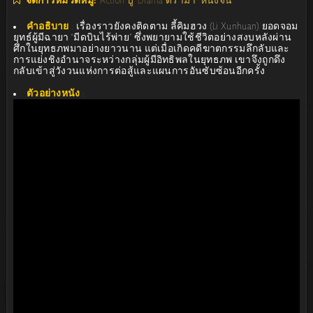
จัดการหมวดหมู่:
Action บู๊
Drama ดราม่า
หนังจีน
คำอธิบาย
:
เรื่องราวยังคงติดตาม ลี้คิมฮวง (Li Xunhuan) ยอดจอม
ยุทธ์ผู้มีฉายา “มีดบินไร้พ่าย” ซึ่งพยายามใช้ชีวิตอย่างสงบหลังผ่าน
ศึกในยุทธภพมาอย่างยาวนาน แต่เมื่อเกิดคดีฆาตกรรมลึกลับและ
การแย่งชิงอำนาจระหว่างกลุ่มผู้มีอิทธิพลในยุทธภพ เขาจึงถูกดึง
กลับเข้าสู่วังวนแห่งการต่อสู้และแผนการอันซับซ้อนอีกครั้ง
ตัวอย่างหนัง
: