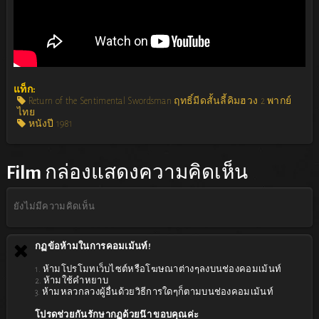
แท็ก:
Return of the Sentimental Swordsman ฤทธิ์มีดสั้นลี้คิมฮวง 2 พากย์
ไทย
หนังปี 1981
Film
กล่องแสดงความคิดเห็น
ยังไม่มีความคิดเห็น
กฏข้อห้ามในการคอมเม้นท์!
1. ห้ามโปรโมทเว็บไซต์หรือโฆษณาต่างๆลงบนช่องคอมเม้นท์
2. ห้ามใช้คำหยาบ
3. ห้ามหลวกลวงผู้อื่นด้วยวิธีการใดๆก็ตามบนช่องคอมเม้นท์
โปรดช่วยกันรักษากฏด้วยน๊า ขอบคุณค่ะ