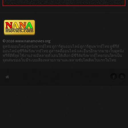
© 2026 www.nanamovies.org
ดูหนังออนไลน์ ดูหนังพากย์ไทย ดูการ์ตูนออนไลน์ ดูการ์ตูนพากย์ไทย ดูซีรีส์
ออนไลน์ ดูซีรีส์ฝรั่งพากย์ไทย ดูสารคดีออนไลน์ และอื่นๆอีกมากมาย เว็บดูหนัง
ฟรีที่ดีที่สุด ใช้งานง่ายมีหลายตัวเล่นให้เลือก มีซีรีส์ฝรั่งพากย์ไทยก่อนใครเป็น
จุดเด่นของเว็บ มีระบบเสียงหลายภาษาและหลายซับไตเติลเว็บแรกในไทย.