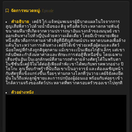
จัดการหมวดหมู่:
Episode
คำอธิบาย
:
เคย์จิ ไก่aแจ้หนุ่มพเนจรผู้มีบาดแผลในใจจากการ
สูญเสียพี่สาวไปด้วยน้ำมือของ คิจู หรือสัตว์ประหลาดกลายพันธุ์
ขนาดมหึมาที่เกิดจากความปรารถนาอันแรงกล้าของมนุษย์ เขา
ออกเดินทางไปทั่วญี่ปุ่นด้วยความเด็ดเดี่ยว โดยมีเป้าหมายเพียง
หนึ่งเดียวคือการตามล่าตัวคิจูที่มีสัญลักษณ์ประหลาดบนคอเพื่อล้าง
แค้นในระหว่างการเดินทาง เคย์จิได้เข้าช่วยเหลือผู้คนและสัตว์
น้อยใหญ่ที่กำลังถูกคิจูคุกคาม แม้เขาจะเป็นเพียงไก่ตัวเล็กๆ แต่เขา
กลับมีพละกำลังมหาศาลและทักษะการต่อสู้ที่เหนือชั้น โดยเฉพาะ
เสียงขันอันเป็นเอกลักษณ์ที่สามารถทำลายล้างศัตรูได้ในพริบตา
ในซีซั่นนี้เคย์จิไม่ได้ต่อสู้เพียงลำพัง เขาได้พบกับพรรคพวกอย่าง ปิ
โยโกะ ลูกเจี๊ยบกำพร้าที่นับถือเขาเป็นอาจารย์ และต้องเผชิญหน้า
กับศัตรูที่แข็งแกร่งขึ้นเรื่อยๆ ท่ามกลางโลกที่วุ่นวาย เคย์จิยังคงยึด
มั่นในวิถีแห่งลูกผู้ชายและการปกป้องผู้อ่อนแอ พร้อมกับค่อยๆ เข้า
ใกล้ความจริงของสัตว์ประหลาดที่พรากครอบครัวของเขาไปทุกที
ตัวอย่างหนัง
: