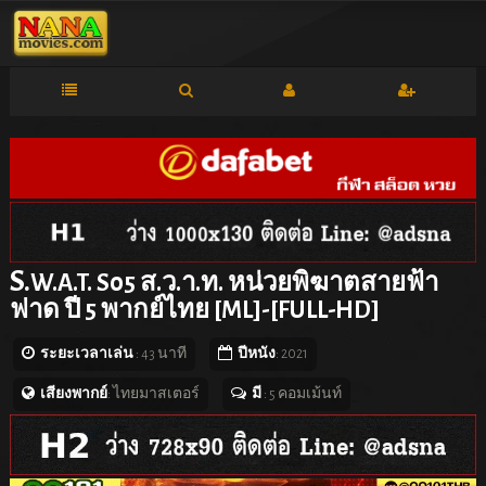
S.
W.A.T. S05 ส.ว.า.ท. หน่วยพิฆาตสายฟ้า
ฟาด ปี 5 พากย์ไทย [ML]-[FULL-HD]
ระยะเวลาเล่น
: 43 นาที
ปีหนัง
: 2021
เสียงพากย์
: ไทยมาสเตอร์
มี
: 5 คอมเม้นท์