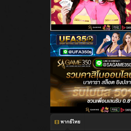
พากย์ไทย