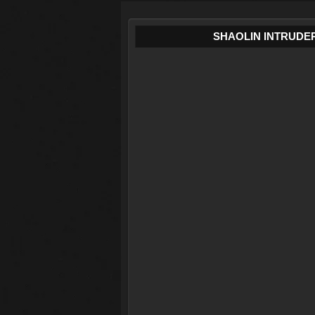
SHAOLIN INTRUDERS (19