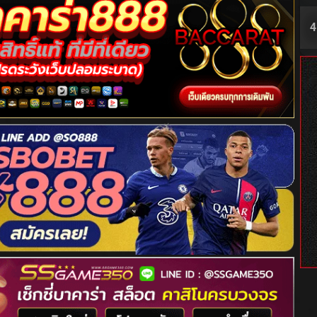
4
5
6
7
8
9
1