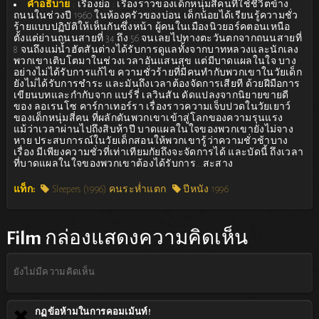
คำอธิบาย
:
เรื่องย่อ : เรื่องราวของเด็กหนุ่มสี่คนที่ใช้ชีวิตข้าง
ถนนในช่วงปี 1960 ในห้องครัวของบ่อน เด็กน้อยได้เรียนรู้ความชั่ว
ร้ายแบบปฏิบัติให้เห็นกันซึ่งหน้า ผู้คนในเมืองนิวยอร์คตอนเหนือ
ตั้งแต่ย่านถนนสายที่ 34 ถึง 56 จนเลยไปทางตะวันตกจากถนนสายที่
8 จนถึงแม่น้ำฮัตสันต่างได้รับการดูแลทั้งจากบาทหลวงและนักเลง
พวกเขาเติบโตมาในช่วงเวลาอันแสนสุข แต่มีบาดแผลในใจ บาง
อย่างไม่ได้รับการแก้ไข ความชั่วร้ายที่มีคนทำกับพวกเขาในวัยเด็ก
ยังไม่ได้รับการชำระ และมันถึงเวลาต้องจัดการเสียที ด้วยฝีมือการ
เขียนบทและกำกับจาก แบร์รี่ เลวินสัน ดัดแปลงจากนิยายขายดี
ของ ลอเรนโซ คาร์กาเทอร์รา เรื่องราวความเจ็บปวดในวัยเยาว์
ของเด็กหนุ่มสี่คน ที่ผลักดันพวกเขาเข้าสู่โลกของความรุนแรง
แม้ว่าเวลาผ่านไปถึงสิบห้าปี บาดแผลในใจของพวกเขายังไม่จาง
หาย ประสบการณ์ในวัยเด็กสอนให้พวกเขารู้ว่าความชั่วช้าบาง
เรื่อง มีเพียงความชั่วที่เท่าเทียมกัยถึงจะจัดการได้ และบัดนี้ ถึงเวลา
ที่บาดแผลในใจของพวกเขาต้องได้รับการ...สะสาง
แท็ก:
Sleepers (1996) คนระห่ำแตก
ปีหนัง 1996
Film
กล่องแสดงความคิดเห็น
ยังไม่มีความคิดเห็น
กฏข้อห้ามในการคอมเม้นท์!