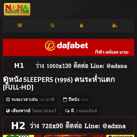
ดู
หนัง SLEEPERS (1996) คนระห่ำแตก
[FULL-HD]
ระยะเวลาเล่น
: 147 นาที
ปีหนัง
: 1996
เสียงพากย์
: ไทยมาสเตอร์
มี
: 0 คอมเม้นท์