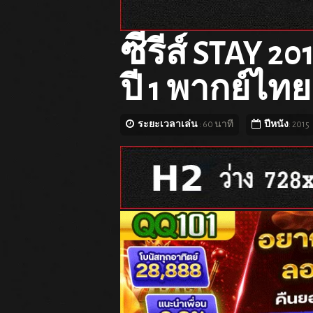
ซี
รีส์ STAY 2
ปี 1 พากย์ไทย
ระยะเวลาเล่น
: 60 นาที
ปีหนัง
: 2015