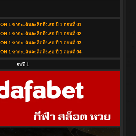
 1 ซากะ..ฉันจะคิดถึงเธอ ปี 1 ตอนที่ 01
 1 ซากะ..ฉันจะคิดถึงเธอ ปี 1 ตอนที่ 02
 1 ซากะ..ฉันจะคิดถึงเธอ ปี 1 ตอนที่ 03
 1 ซากะ..ฉันจะคิดถึงเธอ ปี 1 ตอนที่ 04
จบปี 1