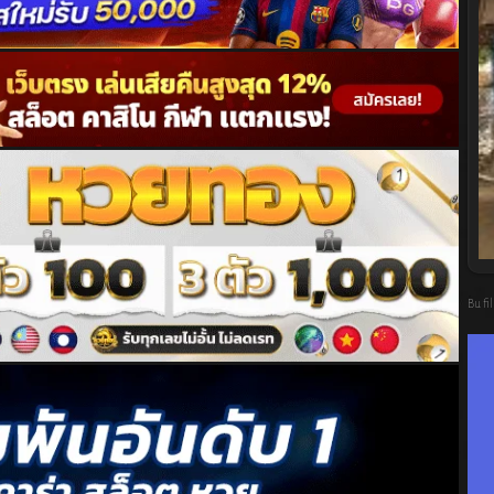
Bu fi