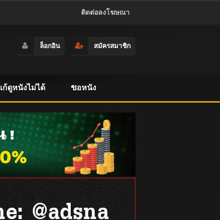
ติดต่อลงโฆษณา
ล็อกอิน
สมัครสมาชิก
ธีแก้ดูหนังไม่ได้
ขอหนัง