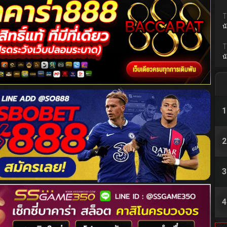
T
น
T
น
1
2
3
4