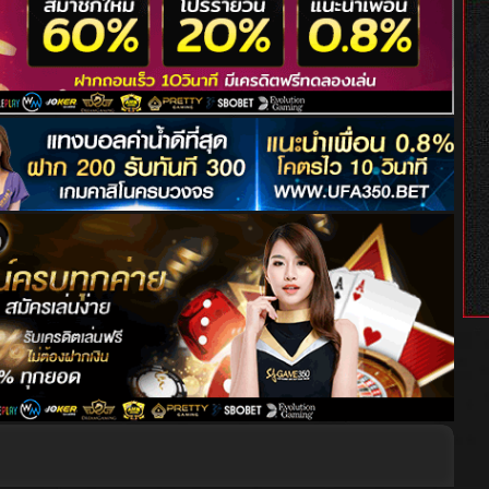
5
6
7
8
9
1