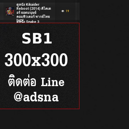
ดูหนัง Kikaider
Reboot (2014) คิไคเด
19
อร์ ยอดมนุษย์
คอมพิวเตอร์ พากย์ไทย
[HD]
ดูหนัง Snake 3
Dinosaur vs. Python
19
(2022) พญางูยักษ์ 3
สงครามงูไดโนเสาร์
พากย์ไทย [Full-HD]
ดูหนัง It Came from
Beneath the Sea
19
(1955) อสูรกายใต้ทะเล
ลึก พากย์ไทย [Full-HD]
ดูหนัง Journey to the
Far Side of the Sun
17
(1969) ฝ่าโลกสลับข้าม
สุริยะ พากย์ไทย [Full-
HD]
ดูหนัง Tazza One Eyed
Jack (2019) สงคราม
20
พนัน แจ็คตาเดียว ซับ
ไทย [Full-HD]
ดูหนัง Captain Nemo
and the Underwater
25
City (1969) ผจญภัย
นครใต้สมุทร พากย์ไทย
[Full-HD]
ดูหนัง The Get Out
0
(2026) ซับไทยแปล
22
[Full-HD]