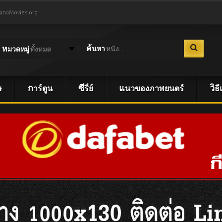
NanaMovies.org
ค้นหา
หนัง...
หมวดหมู่
ทั้งหมด
ษ
การ์ตูน
ซีรี่ย์
แนวของภาพยนตร์
วิ