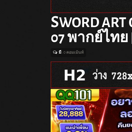
S
WORD ART O
07 พากย์ไทย 
มี
: 0 คอมเม้นท์