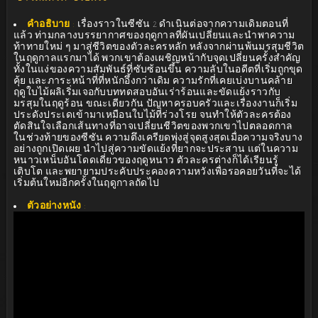
คำอธิบาย
:
เรื่องราวในซีซัน 2 ดำเนินต่อจากความเดิมตอนที่
แล้ว ท่ามกลางบรรยากาศของฤดูกาลที่ผันเปลี่ยนและนำพาความ
ท้าทายใหม่ ๆ มาสู่ชีวิตของตัวละครหลัก หลังจากผ่านพ้นมรสุมชีวิต
ในฤดูกาลแรกมาได้ พวกเขาต้องเผชิญหน้ากับจุดเปลี่ยนครั้งสำคัญ
ทั้งในแง่ของความสัมพันธ์ที่ซับซ้อนขึ้น ความลับในอดีตที่เริ่มถูกขุด
คุ้ย และภาระหน้าที่ที่หนักอึ้งกว่าเดิม ความรักที่เคยเบ่งบานคล้าย
ฤดูใบไม้ผลิเริ่มเจอกับบททดสอบอันเร่าร้อนและขัดแย้งราวกับ
มรสุมในฤดูร้อน ขณะเดียวกัน ปัญหาครอบครัวและเรื่องงานก็เริ่ม
ประดังประเดเข้ามาเหมือนใบไม้ที่ร่วงโรย จนทำให้ตัวละครต้อง
ตัดสินใจเลือกเส้นทางที่อาจเปลี่ยนชีวิตของพวกเขาไปตลอดกาล
ในช่วงท้ายของซีซัน ความตึงเครียดพุ่งสู่จุดสูงสุดเมื่อความจริงบาง
อย่างถูกเปิดเผย นำไปสู่ความขัดแย้งที่ยากจะประสาน แต่ในความ
หนาวเหน็บอันโดดเดี่ยวของฤดูหนาว ตัวละครต่างก็ได้เรียนรู้
เติบโต และพยายามประคับประคองความหวังเพื่อรอคอยวันที่จะได้
เริ่มต้นใหม่อีกครั้งในฤดูกาลถัดไป
ตัวอย่างหนัง
: