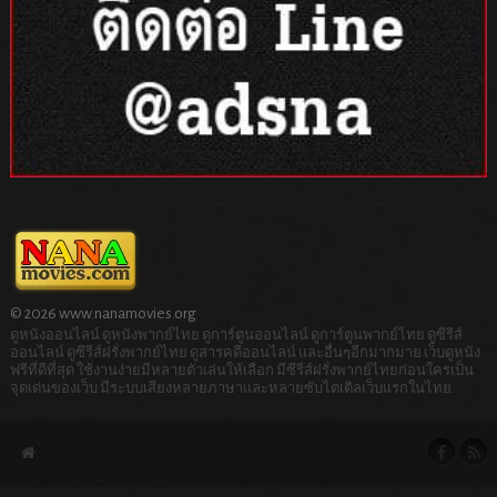
© 2026 www.nanamovies.org
ดูหนังออนไลน์ ดูหนังพากย์ไทย ดูการ์ตูนออนไลน์ ดูการ์ตูนพากย์ไทย ดูซีรีส์
ออนไลน์ ดูซีรีส์ฝรั่งพากย์ไทย ดูสารคดีออนไลน์ และอื่นๆอีกมากมาย เว็บดูหนัง
ฟรีที่ดีที่สุด ใช้งานง่ายมีหลายตัวเล่นให้เลือก มีซีรีส์ฝรั่งพากย์ไทยก่อนใครเป็น
จุดเด่นของเว็บ มีระบบเสียงหลายภาษาและหลายซับไตเติลเว็บแรกในไทย.