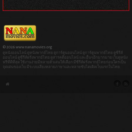
© 2026 www.nanamovies.org
ดูหนังออนไลน์ ดูหนังพากย์ไทย ดูการ์ตูนออนไลน์ ดูการ์ตูนพากย์ไทย ดูซีรีส์
ออนไลน์ ดูซีรีส์ฝรั่งพากย์ไทย ดูสารคดีออนไลน์ และอื่นๆอีกมากมาย เว็บดูหนัง
ฟรีที่ดีที่สุด ใช้งานง่ายมีหลายตัวเล่นให้เลือก มีซีรีส์ฝรั่งพากย์ไทยก่อนใครเป็น
จุดเด่นของเว็บ มีระบบเสียงหลายภาษาและหลายซับไตเติลเว็บแรกในไทย.