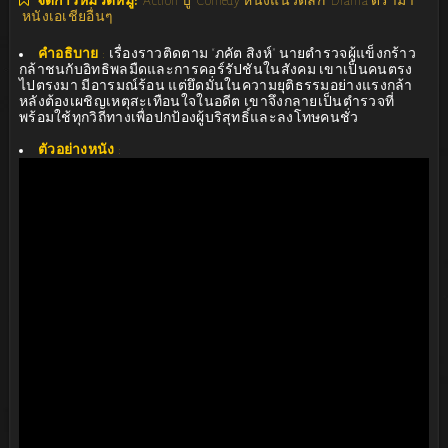
จัดการหมวดหมู่:
Action บู๊
Comedy หนังแนวตลก
Drama ดราม่า
หนังเอเชียอื่นๆ
คำอธิบาย
:
เรื่องราวติดตาม “ภคัต สิงห์” นายตำรวจผู้แข็งกร้าว
กล้าชนกับอิทธิพลมืดและการคอร์รัปชันในสังคม เขาเป็นคนตรง
ไปตรงมา มีอารมณ์ร้อน แต่ยึดมั่นในความยุติธรรมอย่างแรงกล้า
หลังต้องเผชิญเหตุสะเทือนใจในอดีต เขาจึงกลายเป็นตำรวจที่
พร้อมใช้ทุกวิถีทางเพื่อปกป้องผู้บริสุทธิ์และลงโทษคนชั่ว
ตัวอย่างหนัง
: