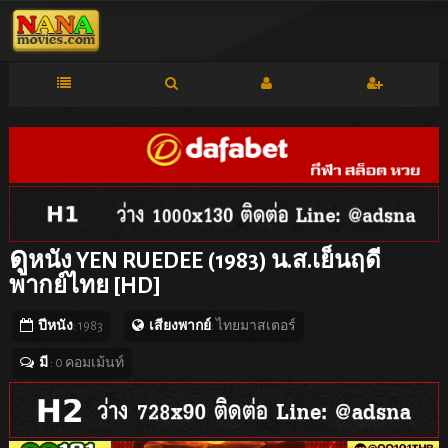
ดู
หนัง YEN RUEDEE (1983) น.ส.เย็นฤดี
พากย์ไทย [HD]
ปีหนัง
: 1983
เสียงพากย์
: ไทยมาสเตอร์
มี
: 0 คอมเม้นท์