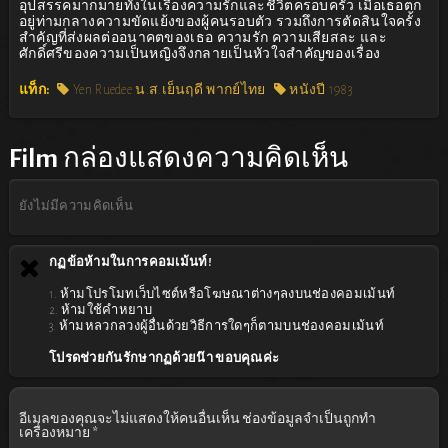
อุปสรรคมากมายทั้งในเรื่องความรักและชีวิตครอบครัว เมื่อเธอตก
อยู่ท่ามกลางความขัดแย้งของผู้คนรอบตัว รวมถึงการตัดสินใจครั้ง
สำคัญที่ส่งผลต่ออนาคตของเธอ ความรัก ความเสียสละ และ
ศักดิ์ศรีของความเป็นหญิงจึงกลายเป็นหัวใจสำคัญของเรื่อง
แท็ก:
Yen Ruedee น.ส.เย็นฤดี พากย์ไทย
หนังปี 1983
Film
กล่องแสดงความคิดเห็น
ยังไม่มีความคิดเห็น
กฏข้อห้ามในการคอมเม้นท์!
1. ห้ามโปรโมทเว็บไซต์หรือโฆษณาต่างๆลงบนช่องคอมเม้นท์
2. ห้ามใช้คำหยาบ
3. ห้ามหลวกลวงผู้อื่นด้วยวิธีการใดๆก็ตามบนช่องคอมเม้นท์
โปรดช่วยกันรักษากฏด้วยน๊า ขอบคุณค่ะ
อีเมลของคุณจะไม่แสดงให้คนอื่นเห็น
ช่องข้อมูลจำเป็นถูกทำ
เครื่องหมาย
*